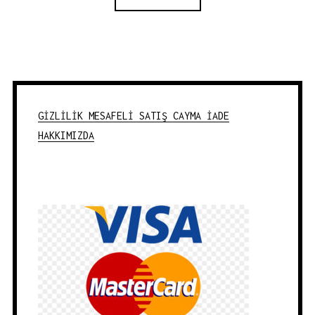
₺4.600,00.
GİZLİLİK
MESAFELİ SATIŞ
CAYMA İADE
HAKKIMIZDA