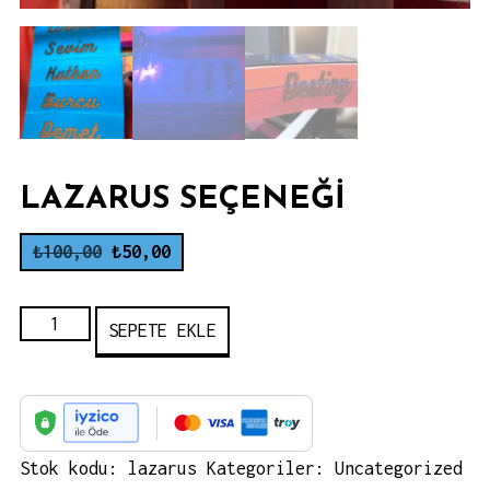
LAZARUS SEÇENEĞI
Orijinal
Şu
₺
100,00
₺
50,00
fiyat:
andaki
₺100,00.
fiyat:
Lazarus
SEPETE EKLE
₺50,00.
Seçeneği
adet
Stok kodu:
lazarus
Kategoriler:
Uncategorized