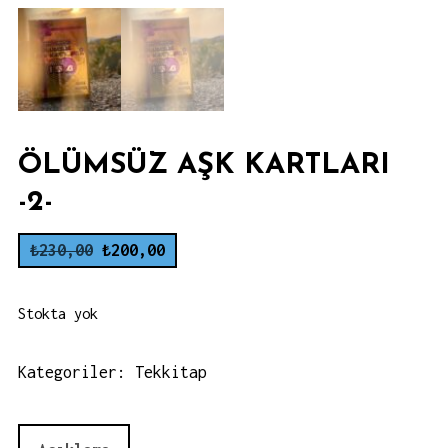
ÖLÜMSÜZ AŞK KARTLARI
-2-
Orijinal
Şu
₺
230,00
₺
200,00
fiyat:
andaki
₺230,00.
fiyat:
Stokta yok
₺200,00.
Kategoriler:
Tekkitap