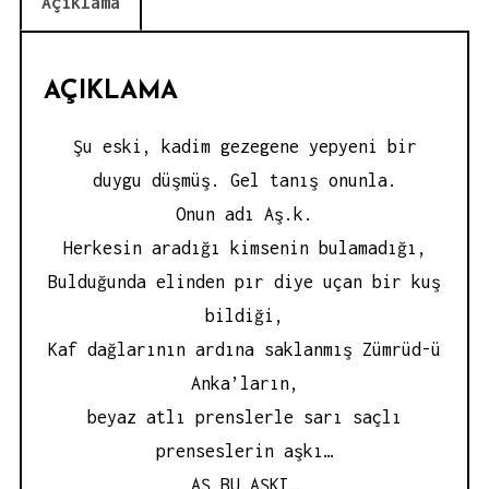
Açıklama
AÇIKLAMA
Şu eski, kadim gezegene yepyeni bir
duygu düşmüş. Gel tanış onunla.
Onun adı Aş.k.
Herkesin aradığı kimsenin bulamadığı,
Bulduğunda elinden pır diye uçan bir kuş
bildiği,
Kaf dağlarının ardına saklanmış Zümrüd-ü
Anka’ların,
beyaz atlı prenslerle sarı saçlı
prenseslerin aşkı…
AŞ BU AŞKI…