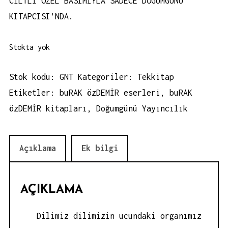
CİLTLİ ÖZEL BASIMIYLA SADECE DOGUMGUNU
KITAPCISI’NDA.
Stokta yok
Stok kodu:
GNT
Kategoriler:
Tekkitap
Etiketler:
buRAK özDEMİR eserleri
,
buRAK
özDEMİR kitapları
,
Doğumgünü Yayıncılık
Açıklama
Ek bilgi
AÇIKLAMA
Dilimiz dilimizin ucundaki organımız