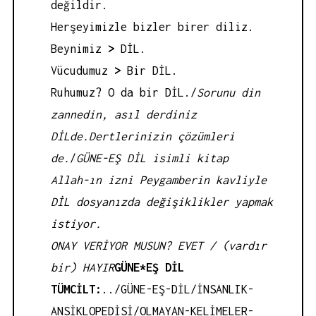
değildir.
Herşeyimizle bizler birer diliz.
Beynimiz
>
DİL.
Vücudumuz
>
Bir DİL.
Ruhumuz? O da bir DİL./
Sorunu din
zannedin, asıl derdiniz
DİLde.
Dertlerinizin çözümleri
de.
/
GÜNE-EŞ DİL isimli kitap
Allah-ın izni Peygamberin kavliyle
DİL dosyanızda değişiklikler yapmak
istiyor.
ONAY VERİYOR MUSUN? EVET / (vardır
bir) HAYIR
GÜNE*EŞ DİL
TÜMCİLT:
../GÜNE-EŞ-DİL/İNSANLIK-
ANSİKLOPEDİSİ/OLMAYAN-KELİMELER-