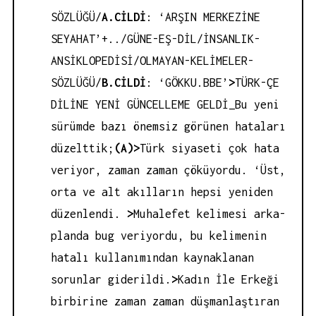
SÖZLÜĞÜ/
A.CİLDİ
: ‘ARŞIN MERKEZİNE
SEYAHAT’+../GÜNE-EŞ-DİL/İNSANLIK-
ANSİKLOPEDİSİ/OLMAYAN-KELİMELER-
SÖZLÜĞÜ/
B.CİLDİ
: ‘GÖKKU.BBE’
>
TÜRK-ÇE
DİLİNE YENİ GÜNCELLEME GELDİ_Bu yeni
sürümde bazı önemsiz görünen hataları
düzelttik;
(A)
>
Türk siyaseti çok hata
veriyor, zaman zaman çöküyordu. ‘Üst,
orta ve alt akılların hepsi yeniden
düzenlendi.
>
Muhalefet kelimesi arka-
planda bug veriyordu, bu kelimenin
hatalı kullanımından kaynaklanan
sorunlar giderildi.
>
Kadın İle Erkeği
birbirine zaman zaman düşmanlaştıran