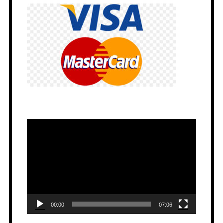
Video
oynatıcı
00:00
07:06