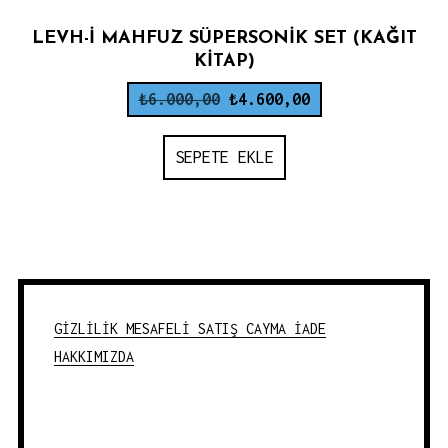
LEVH-I MAHFUZ SÜPERSONIK SET (KAĞIT
KITAP)
Orijinal
Şu
₺
6.000,00
₺
4.600,00
fiyat:
andaki
SEPETE EKLE
₺6.000,00.
fiyat:
₺4.600,00.
GİZLİLİK
MESAFELİ SATIŞ
CAYMA İADE
HAKKIMIZDA