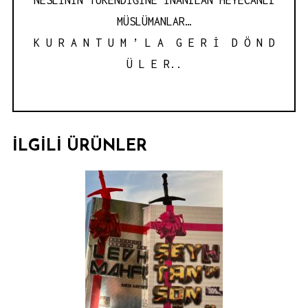
NESLİNİN TÜKENDİĞİNE İNANILAN HEYECANLI
MÜSLÜMANLAR…
K U R A N T U M ’ L A G E R İ D Ö N D
Ü L E R..
İLGILI ÜRÜNLER