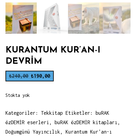
KURANTUM KUR’AN-I
DEVRIM
Orijinal
Şu
₺
240,00
₺
190,00
fiyat:
andaki
₺240,00.
fiyat:
Stokta yok
₺190,00.
Kategoriler:
Tekkitap
Etiketler:
buRAK
özDEMİR eserleri
,
buRAK özDEMİR kitapları
,
Doğumgünü Yayıncılık
,
Kurantum Kur'an-ı